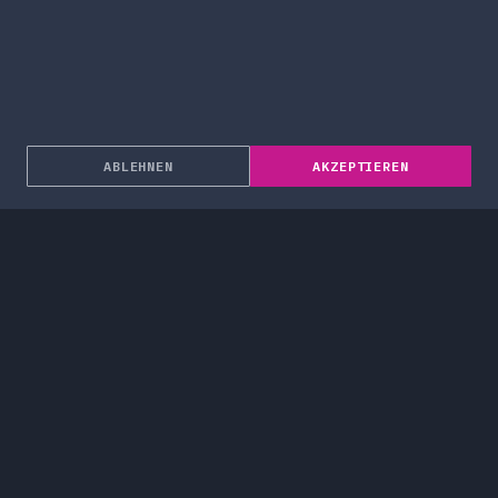
ABLEHNEN
AKZEPTIEREN
Über uns
Unternehmenslösungen
Dienstleistungen
Blog
Projekte
Karriere
Kontakt