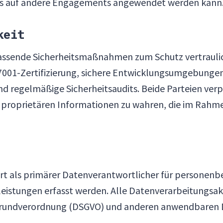
as auf andere Engagements angewendet werden kann
keit
fassende Sicherheitsmaßnahmen zum Schutz vertrauli
27001-Zertifizierung, sichere Entwicklungsumgebunge
nd regelmäßige Sicherheitsaudits. Beide Parteien verpf
on proprietären Informationen zu wahren, die im Rah
iert als primärer Datenverantwortlicher für personen
leistungen erfasst werden. Alle Datenverarbeitungsa
rundverordnung (DSGVO) und anderen anwendbaren 