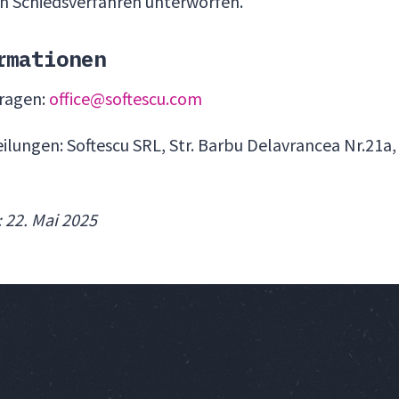
n Schiedsverfahren unterworfen.
rmationen
fragen:
office@softescu.com
eilungen: Softescu SRL, Str. Barbu Delavrancea Nr.21a, 
: 22. Mai 2025