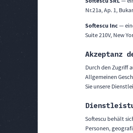
Softescu SRL
— ei
Nr.21a, Ap. 1, Buka
Softescu Inc
— ein
Suite 210V, New Yor
Akzeptanz d
Durch den Zugriff 
Allgemeinen Gesch
Sie unsere Dienstl
Dienstleist
Softescu behält si
Personen, geograf