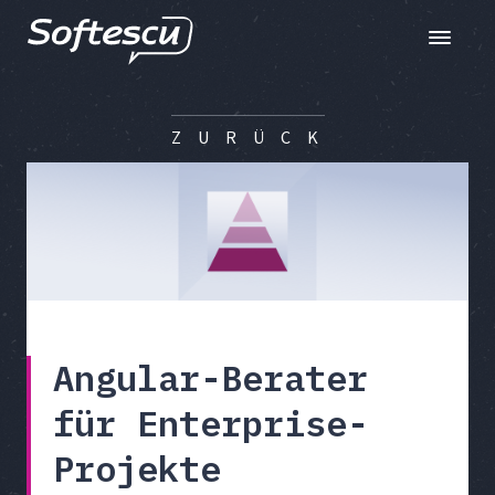
Toggle n
Z U R Ü C K
Angular-Berater
für Enterprise-
Projekte