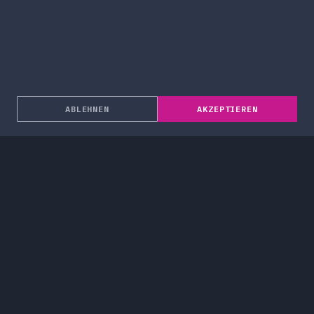
ABLEHNEN
AKZEPTIEREN
Über uns
Unternehmenslösungen
Dienstleistungen
Blog
Projekte
Karriere
Kontakt