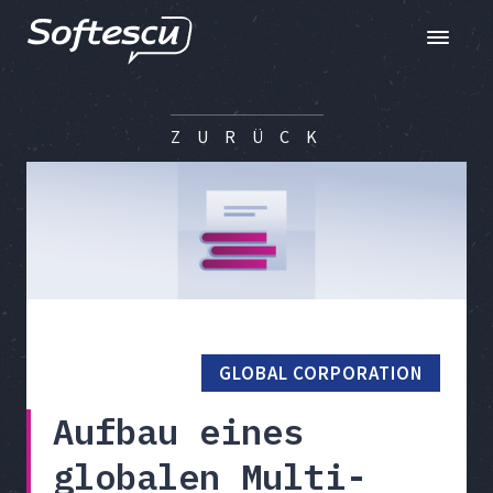
Toggle n
Z U R Ü C K
GLOBAL CORPORATION
Aufbau eines
globalen Multi-