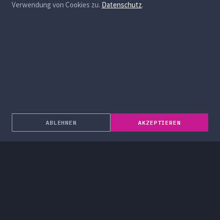
Verwendung von Cookies zu.
Datenschutz
.
ABLEHNEN
AKZEPTIEREN
Über uns
Unternehmenslösungen
Dienstleistungen
Blog
Projekte