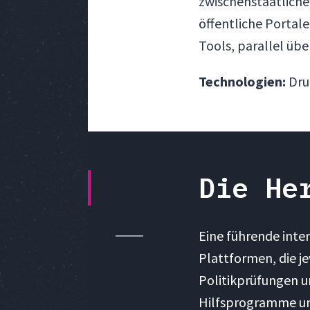
zwischenstaatliche
öffentliche Portal
Tools, parallel üb
Technologien:
Drup
Die He
Eine führende inter
Plattformen, die j
Politikprüfungen 
Hilfsprogramme un