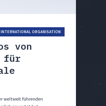
 INTERNATIONAL ORGANISATION
os von
 für
ale
der weltweit führenden