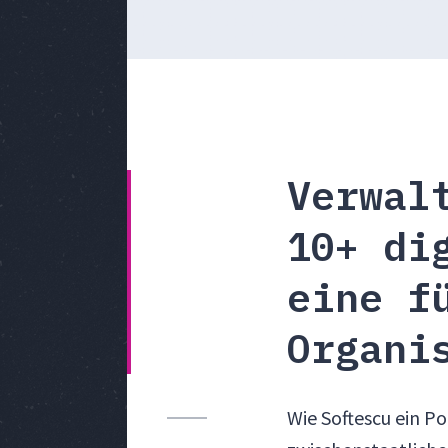
Verwal
10+ di
eine f
Organi
Wie Softescu ein Po