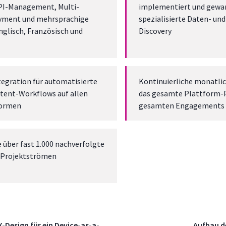
API-Management, Multi-
implementiert und gewar
ment und mehrsprachige
spezialisierte Daten- un
nglisch, Französisch und
Discovery
tegration für automatisierte
Kontinuierliche monatli
tent-Workflows auf allen
das gesamte Plattform-P
formen
gesamten Engagements 
 über fast 1.000 nachverfolgte
n Projektströmen
-Design für ein Device-as-a-
Aufbau d