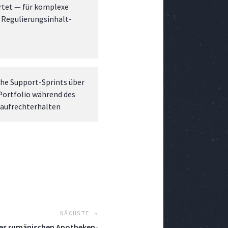
tet — für komplexe
d Regulierungsinhalt-
che Support-Sprints über
ortfolio während des
aufrechterhalten
NÄCHSTE →
es rumänischen Apotheken-