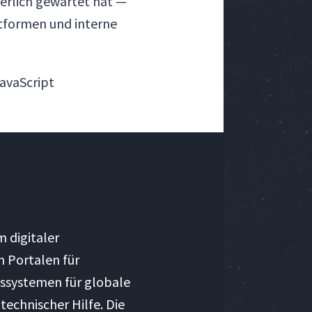
ierlich gewartet hat —
ttformen und interne
JavaScript
m digitaler
n Portalen für
ssystemen für globale
chnischer Hilfe. Die