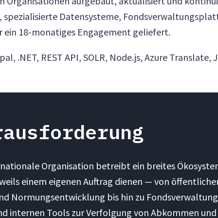
n Organisationen aufgebaut, aktualisiert und kontinu
e, spezialisierte Datensysteme, Fondsverwaltungspla
er ein 18-monatiges Engagement geliefert.
al, .NET, REST API, SOLR, Node.js, Azure Translate, 
rausforderung
nationale Organisation betreibt ein breites Ökosyste
eweils einem eigenen Auftrag dienen — von öffentliche
und Normungsentwicklung bis hin zu Fondsverwaltung
d internen Tools zur Verfolgung von Abkommen und te