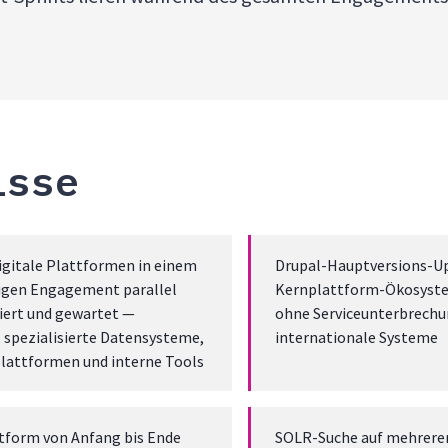
isse
digitale Plattformen in einem
Drupal-Hauptversions-U
igen Engagement parallel
Kernplattform-Ökosyst
siert und gewartet —
ohne Serviceunterbrechun
, spezialisierte Datensysteme,
internationale Systeme
lattformen und interne Tools
tform von Anfang bis Ende
SOLR-Suche auf mehrere