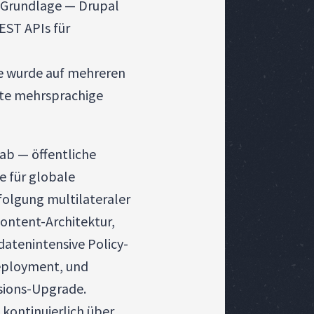
 Grundlage — Drupal
EST APIs für
e wurde auf mehreren
rte mehrsprachige
ab — öffentliche
 für globale
olgung multilateraler
ontent-Architektur,
datenintensive Policy-
eployment, und
sions-Upgrade.
kontinuierlich über