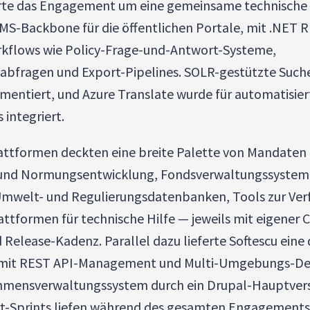
ierte das Engagement um eine gemeinsame technische
S-Backbone für die öffentlichen Portale, mit .NET R
rkflows wie Policy-Frage-und-Antwort-Systeme,
fragen und Export-Pipelines. SOLR-gestützte Such
entiert, und Azure Translate wurde für automatisie
integriert.
attformen deckten eine breite Palette von Mandaten 
ik und Normungsentwicklung, Fondsverwaltungssysteme
mwelt- und Regulierungsdatenbanken, Tools zur Verf
formen für technische Hilfe — jeweils mit eigener C
Release-Kadenz. Parallel dazu lieferte Softescu eine 
 mit REST API-Management und Multi-Umgebungs-D
mensverwaltungssystem durch ein Drupal-Hauptver
t-Sprints liefen während des gesamten Engagements 