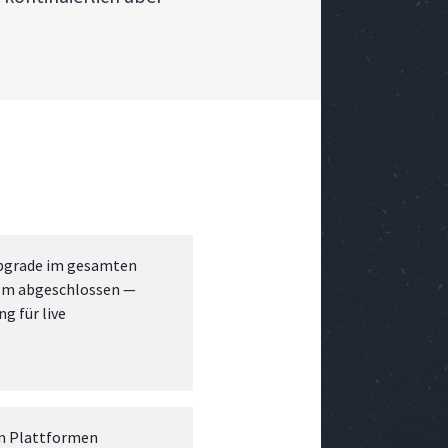
pgrade im gesamten
em abgeschlossen —
g für live
n Plattformen