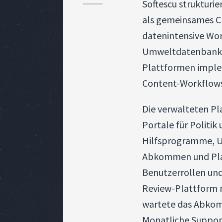
Softescu struktur
als gemeinsames CM
datenintensive Wo
Umweltdatenbankab
Plattformen implem
Content-Workflows 
Die verwalteten Pl
Portale für Polit
Hilfsprogramme, U
Abkommen und Platt
Benutzerrollen und 
Review-Plattform
wartete das Abkom
Monatliche Suppor