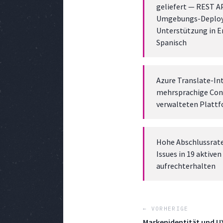
geliefert — REST 
Umgebungs-Deploy
Unterstützung in E
Spanisch
Azure Translate-In
mehrsprachige Con
verwalteten Platt
Hohe Abschlussrate
Issues in 19 aktive
aufrechterhalten
← VORHERIGE
Markenidentität und UX