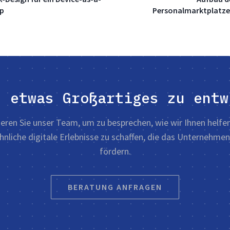
up
Personalmarktplatzes
, etwas Großartiges zu entw
eren Sie unser Team, um zu besprechen, wie wir Ihnen helfe
nliche digitale Erlebnisse zu schaffen, die das Unternehm
fördern.
BERATUNG ANFRAGEN